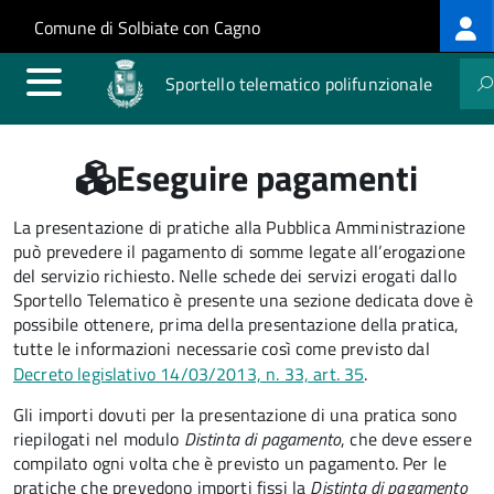
Log
Salta al contenuto principale
Skip to site navigation
Comune di Solbiate con Cagno
me
Sportello telematico polifunzionale
Eseguire pagamenti
La presentazione di pratiche alla Pubblica Amministrazione
può prevedere il pagamento di somme legate all’erogazione
del servizio richiesto. Nelle schede dei servizi erogati dallo
Sportello Telematico è presente una sezione dedicata dove è
possibile ottenere, prima della presentazione della pratica,
tutte le informazioni necessarie così come previsto dal
Decreto legislativo 14/03/2013, n. 33, art. 35
.
Gli importi dovuti per la presentazione di una pratica sono
riepilogati nel modulo
Distinta di pagamento
, che deve essere
compilato ogni volta che è previsto un pagamento. Per le
pratiche che prevedono importi fissi la
Distinta di pagamento