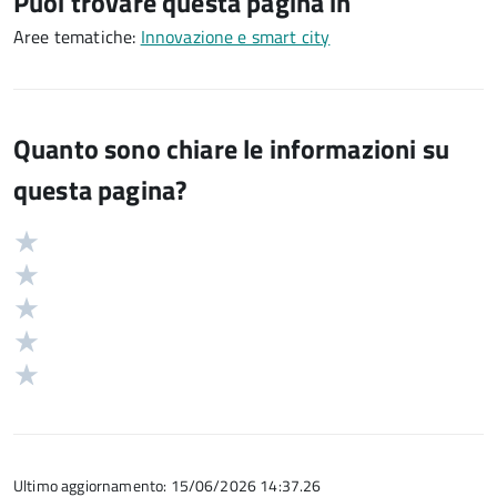
Puoi trovare questa pagina in
Aree tematiche:
Innovazione e smart city
Quanto sono chiare le informazioni su
questa pagina?
Valuta
Valutazione
5
Valuta
stelle
4
Valuta
su
stelle
3
Valuta
5
su
stelle
2
Valuta
5
su
stelle
1
5
su
stelle
5
su
5
Ultimo aggiornamento: 15/06/2026 14:37.26