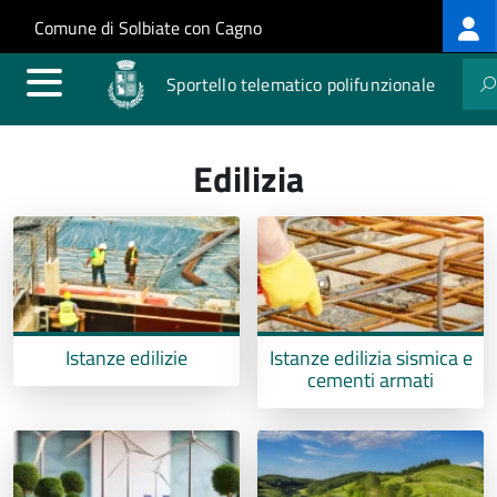
Log
Salta al contenuto principale
Skip to site navigation
Comune di Solbiate con Cagno
me
Sportello telematico polifunzionale
Edilizia
Istanze edilizie
Istanze edilizia sismica e
cementi armati