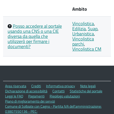
Ambito
Vincolistica
,
Posso accedere al portale
Edilizia
,
Suap
,
usando una CNS o una CIE
Urbanistica
,
diversa da quella che
Vincolistica
utilizzerò per firmare i
parchi
,
documenti?
Vincolistica CM
Area riservata
Crediti
Informativa privacy
Note legali
Dichiarazione di accessibilità
Contatti
Statistiche del portale
Leggi le FAQ
Pagamenti
Riepilogo valutazioni
Piano di miglioramento dei servizi
Comune di Solbiate con Cagno - Partita IVA dell'amministrazione:
03807550136 - PEC: