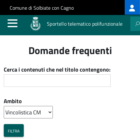
Log
Salta al contenuto principale
Skip to site navigation
Comune di Solbiate con Cagno
me
Sportello telematico polifunzionale
Domande frequenti
Cerca i contenuti che nel titolo contengono:
Ambito